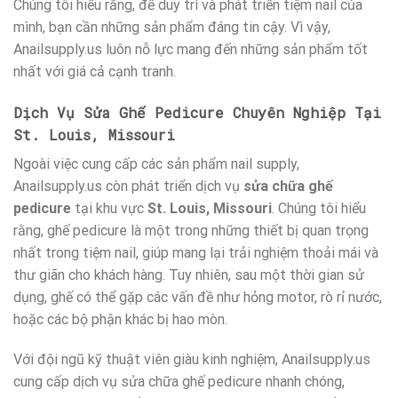
Chúng tôi hiểu rằng, để duy trì và phát triển tiệm nail của
mình, bạn cần những sản phẩm đáng tin cậy. Vì vậy,
Anailsupply.us luôn nỗ lực mang đến những sản phẩm tốt
nhất với giá cả cạnh tranh.
Dịch Vụ Sửa Ghế Pedicure Chuyên Nghiệp Tại
St. Louis, Missouri
Ngoài việc cung cấp các sản phẩm nail supply,
Anailsupply.us còn phát triển dịch vụ
sửa chữa ghế
pedicure
tại khu vực
St. Louis, Missouri
. Chúng tôi hiểu
rằng, ghế pedicure là một trong những thiết bị quan trọng
nhất trong tiệm nail, giúp mang lại trải nghiệm thoải mái và
thư giãn cho khách hàng. Tuy nhiên, sau một thời gian sử
dụng, ghế có thể gặp các vấn đề như hỏng motor, rò rỉ nước,
hoặc các bộ phận khác bị hao mòn.
Với đội ngũ kỹ thuật viên giàu kinh nghiệm, Anailsupply.us
cung cấp dịch vụ sửa chữa ghế pedicure nhanh chóng,