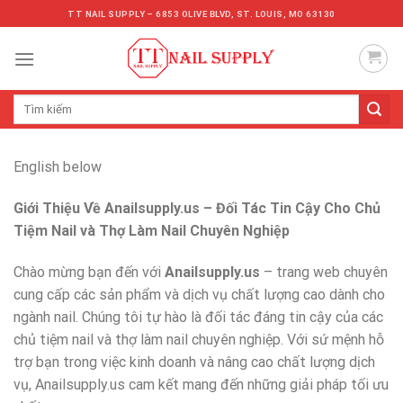
Skip
TT NAIL SUPPLY – 6853 OLIVE BLVD, ST. LOUIS, MO 63130
to
content
Tìm
kiếm:
English below
Giới Thiệu Về Anailsupply.us – Đối Tác Tin Cậy Cho Chủ
Tiệm Nail và Thợ Làm Nail Chuyên Nghiệp
Chào mừng bạn đến với
Anailsupply.us
– trang web chuyên
cung cấp các sản phẩm và dịch vụ chất lượng cao dành cho
ngành nail. Chúng tôi tự hào là đối tác đáng tin cậy của các
chủ tiệm nail và thợ làm nail chuyên nghiệp. Với sứ mệnh hỗ
trợ bạn trong việc kinh doanh và nâng cao chất lượng dịch
vụ, Anailsupply.us cam kết mang đến những giải pháp tối ưu