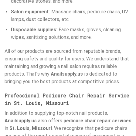
decorative stones, and more.
Salon equipment:
Massage chairs, pedicure chairs, UV
lamps, dust collectors, etc.
Disposable supplies:
Face masks, gloves, cleaning
wipes, sanitizing solutions, and more.
All of our products are sourced from reputable brands,
ensuring safety and quality for users. We understand that
maintaining and growing a nail salon requires reliable
products. That’s why
Anailsupply.us
is dedicated to
bringing you the best products at competitive prices.
Professional Pedicure Chair Repair Service
in St. Louis, Missouri
In addition to supplying top-notch nail products,
Anailsupply.us
also offers
pedicure chair repair services
in
St. Louis, Missouri
. We recognize that pedicure chairs
are one of the most essential pieces of equipment in a