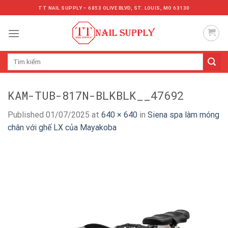
Skip
TT NAIL SUPPLY – 6853 OLIVE BLVD, ST. LOUIS, MO 63130
to
content
Tìm
kiếm:
KAM-TUB-817N-BLKBLK__47692
Published
01/07/2025
at
640 × 640
in
Siena spa làm móng
chân với ghế LX của Mayakoba