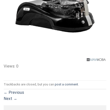
Views: 0
Trackbacks are closed, but you can
post a comment
.
←
Previous
Next
→