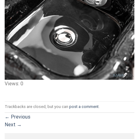
Views: 0
Trackbacks are closed, but you can
post a comment
.
←
Previous
Next
→