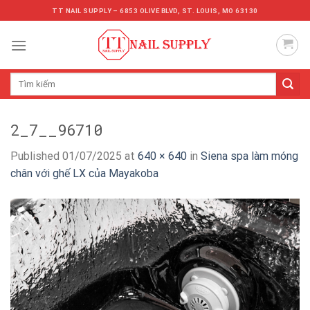
Skip
TT NAIL SUPPLY – 6853 OLIVE BLVD, ST. LOUIS, MO 63130
to
content
Tìm
kiếm:
2_7__96710
Published
01/07/2025
at
640 × 640
in
Siena spa làm móng
chân với ghế LX của Mayakoba