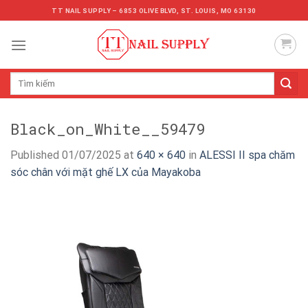
Skip
TT NAIL SUPPLY – 6853 OLIVE BLVD, ST. LOUIS, MO 63130
to
content
Tìm
kiếm:
Black_on_White__59479
Published
01/07/2025
at
640 × 640
in
ALESSI II spa chăm
sóc chân với mặt ghế LX của Mayakoba