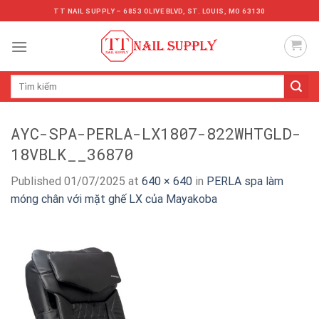
Skip
TT NAIL SUPPLY – 6853 OLIVE BLVD, ST. LOUIS, MO 63130
to
content
Tìm
kiếm:
AYC-SPA-PERLA-LX1807-822WHTGLD-
18VBLK__36870
Published
01/07/2025
at
640 × 640
in
PERLA spa làm
móng chân với mặt ghế LX của Mayakoba