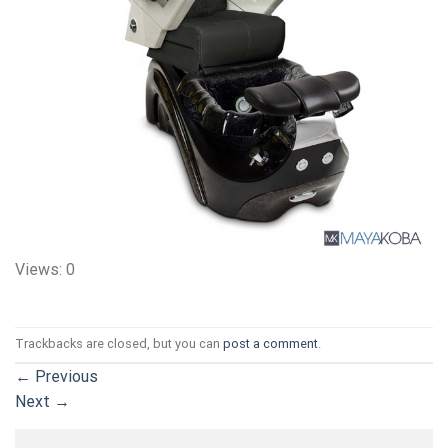
Views: 0
Trackbacks are closed, but you can
post a comment
.
←
Previous
Next
→