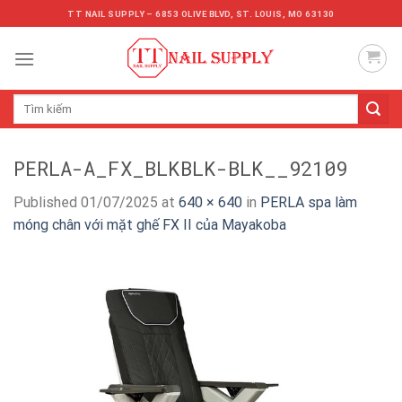
Skip
TT NAIL SUPPLY – 6853 OLIVE BLVD, ST. LOUIS, MO 63130
to
content
Tìm
kiếm:
PERLA-A_FX_BLKBLK-BLK__92109
Published
01/07/2025
at
640 × 640
in
PERLA spa làm
móng chân với mặt ghế FX II của Mayakoba