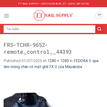
Skip
TT NAIL SUPPLY – 6853 OLIVE BLVD, ST. LOUIS, MO 63130
to
content
Tìm
kiếm:
FRS-TCHR-9652-
remote_control__44393
Published
01/07/2025
at
1280 × 1280
in
FEDORA II spa
làm móng chân có mặt ghế FX II của Mayakoba