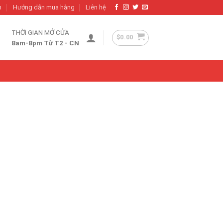
h
Hướng dẫn mua hàng
Liên hệ
THỜI GIAN MỞ CỬA
$
0.00
8am-8pm Từ T2 - CN