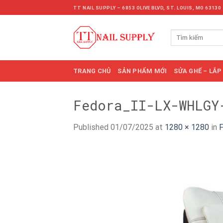
Skip
TT NAIL SUPPLY – 6853 OLIVE BLVD, ST. LOUIS, MO 63130
to
content
Tìm
kiếm:
TRANG CHỦ
SẢN PHẨM MỚI
SỬA GHẾ – LẮP
Fedora_II-LX-WHLGY
Published
01/07/2025
at
1280 × 1280
in
F