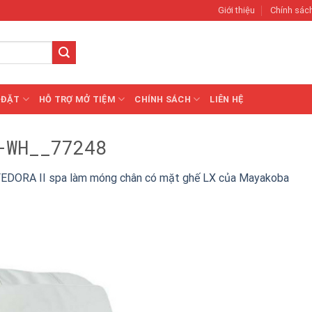
Giới thiệu
Chính sác
 ĐẶT
HỖ TRỢ MỞ TIỆM
CHÍNH SÁCH
LIÊN HỆ
-WH__77248
EDORA II spa làm móng chân có mặt ghế LX của Mayakoba