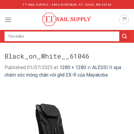
Skip
TT NAIL SUPPLY – 6853 OLIVE BLVD, ST. LOUIS, MO 63130
to
content
Tìm
kiếm:
Black_on_White__61046
Published
01/07/2025
at
1280 × 1280
in
ALESSI II spa
chăm sóc móng chân với ghế EX-R của Mayakoba