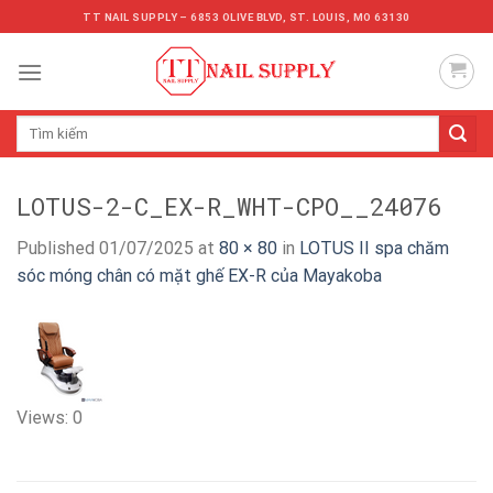
Skip
TT NAIL SUPPLY – 6853 OLIVE BLVD, ST. LOUIS, MO 63130
to
content
Tìm
kiếm:
LOTUS-2-C_EX-R_WHT-CPO__24076
Published
01/07/2025
at
80 × 80
in
LOTUS II spa chăm
sóc móng chân có mặt ghế EX-R của Mayakoba
Views: 0