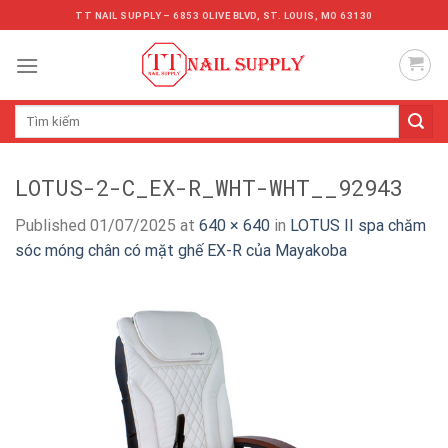
Skip
TT NAIL SUPPLY – 6853 OLIVE BLVD, ST. LOUIS, MO 63130
to
content
Tìm
kiếm:
LOTUS-2-C_EX-R_WHT-WHT__92943
Published
01/07/2025
at
640 × 640
in
LOTUS II spa chăm
sóc móng chân có mặt ghế EX-R của Mayakoba