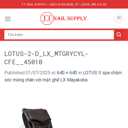
Skip
TT NAIL SUPPLY – 6853 OLIVE BLVD, ST. LOUIS, MO 63130
to
content
Tìm
kiếm:
LOTUS-2-D_LX_MTGRYCYL-
CFE__45010
Published
01/07/2025
at
640 × 640
in
LOTUS II spa chăm
sóc móng chân với mặt ghế LX Mayakoba