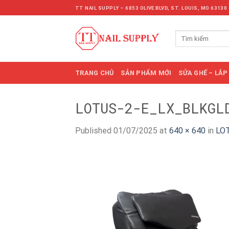
Skip
TT NAIL SUPPLY – 6853 OLIVE BLVD, ST. LOUIS, MO 63130
to
content
Tìm
kiếm:
TRANG CHỦ
SẢN PHẨM MỚI
SỬA GHẾ – LẮP
LOTUS-2-E_LX_BLKGL
Published
01/07/2025
at
640 × 640
in
LOT