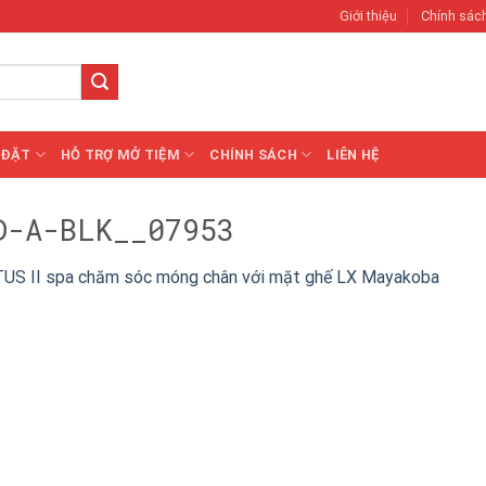
Giới thiệu
Chính sác
 ĐẶT
HỖ TRỢ MỞ TIỆM
CHÍNH SÁCH
LIÊN HỆ
D-A-BLK__07953
US II spa chăm sóc móng chân với mặt ghế LX Mayakoba