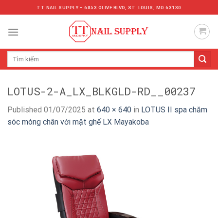
Skip
TT NAIL SUPPLY – 6853 OLIVE BLVD, ST. LOUIS, MO 63130
to
content
Tìm
kiếm:
LOTUS-2-A_LX_BLKGLD-RD__00237
Published
01/07/2025
at
640 × 640
in
LOTUS II spa chăm
sóc móng chân với mặt ghế LX Mayakoba