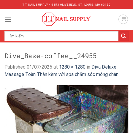
Skip
TT NAIL SUPPLY – 6853 OLIVE BLVD, ST. LOUIS, MO 63130
to
content
Tìm
kiếm:
Diva_Base-coffee__24955
Published
01/07/2025
at
1280 × 1280
in
Diva Deluxe
Massage Toàn Thân kèm với spa chăm sóc móng chân