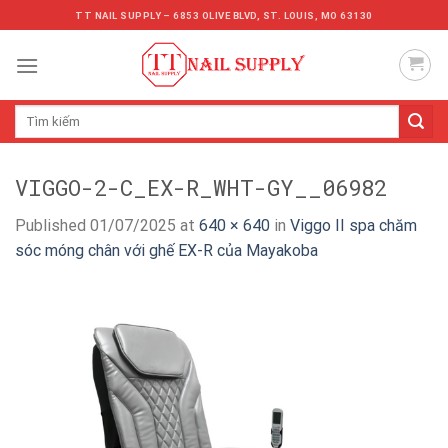
Skip
TT NAIL SUPPLY – 6853 OLIVE BLVD, ST. LOUIS, MO 63130
to
content
Tìm
kiếm:
VIGGO-2-C_EX-R_WHT-GY__06982
Published
01/07/2025
at
640 × 640
in
Viggo II spa chăm
sóc móng chân với ghế EX-R của Mayakoba