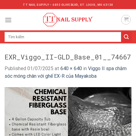
Skip
TT NAIL SUPPLY – 6853 OLIVE BLVD, ST. LOUIS, MO 63130
to
content
Tìm
kiếm:
EXR_Viggo_II-GLD_Base_01__74667
Published
01/07/2025
at
640 × 640
in
Viggo II spa chăm
sóc móng chân với ghế EX-R của Mayakoba