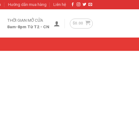
h
Hướng dẫn mua hàng
Liên hệ
THỜI GIAN MỞ CỬA
$
0.00
8am-8pm Từ T2 - CN