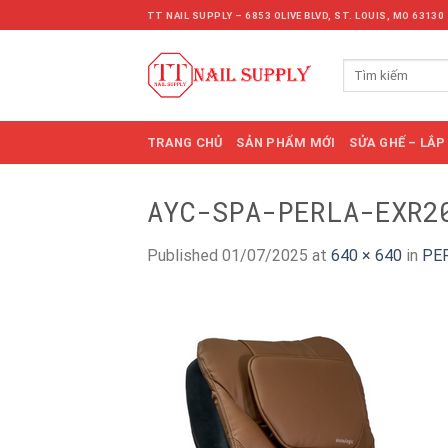
Skip
TT NAIL SUPPLY – 6853 OLIVE BLVD, ST. LOUIS, MO 63130
to
content
Tìm
kiếm:
TRANG CHỦ
SẢN PHẨM MỚI
SỬA GHẾ – LẮP
AYC-SPA-PERLA-EXR2
Published
01/07/2025
at
640 × 640
in
PER