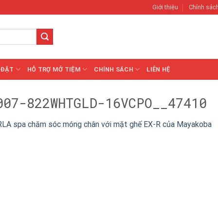
Giới thiệu
Chính sác
 ĐẶT
HỖ TRỢ MỞ TIỆM
CHÍNH SÁCH
LIÊN HỆ
007-822WHTGLD-16VCPO__47410
LA spa chăm sóc móng chân với mặt ghế EX-R của Mayakoba