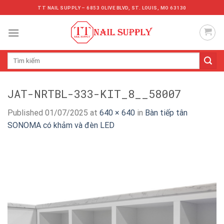
Skip
TT NAIL SUPPLY – 6853 OLIVE BLVD, ST. LOUIS, MO 63130
to
content
Tìm
kiếm:
JAT-NRTBL-333-KIT_8__58007
Published
01/07/2025
at
640 × 640
in
Bàn tiếp tân
SONOMA có khảm và đèn LED