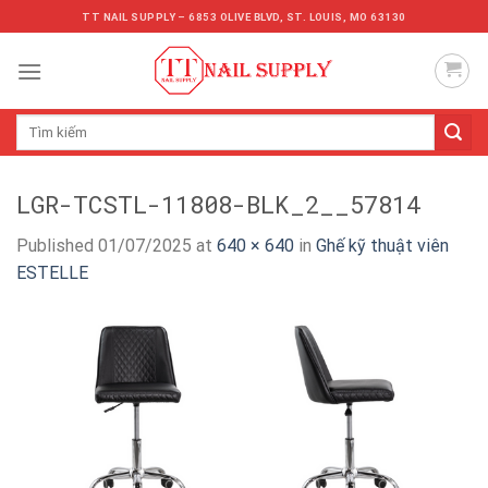
Skip
TT NAIL SUPPLY – 6853 OLIVE BLVD, ST. LOUIS, MO 63130
to
content
Tìm
kiếm:
LGR-TCSTL-11808-BLK_2__57814
Published
01/07/2025
at
640 × 640
in
Ghế kỹ thuật viên
ESTELLE