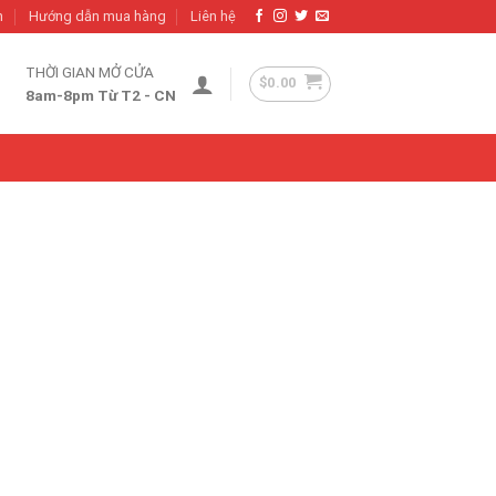
h
Hướng dẫn mua hàng
Liên hệ
THỜI GIAN MỞ CỬA
$
0.00
8am-8pm Từ T2 - CN