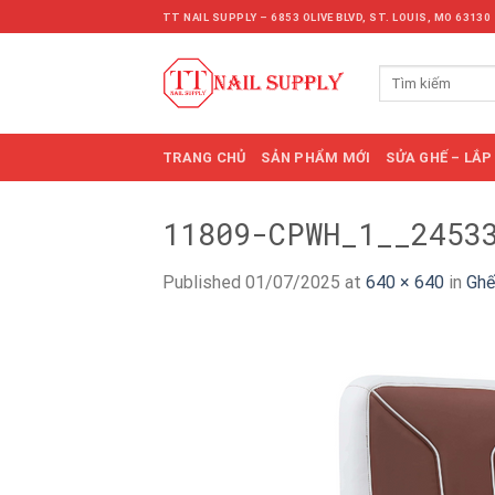
Skip
TT NAIL SUPPLY – 6853 OLIVE BLVD, ST. LOUIS, MO 63130
to
content
Tìm
kiếm:
TRANG CHỦ
SẢN PHẨM MỚI
SỬA GHẾ – LẮP
11809-CPWH_1__2453
Published
01/07/2025
at
640 × 640
in
Ghế