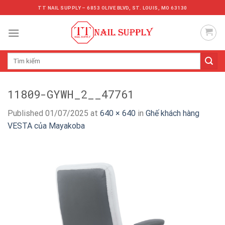
Skip
TT NAIL SUPPLY – 6853 OLIVE BLVD, ST. LOUIS, MO 63130
to
content
Tìm
kiếm:
11809-GYWH_2__47761
Published
01/07/2025
at
640 × 640
in
Ghế khách hàng
VESTA của Mayakoba