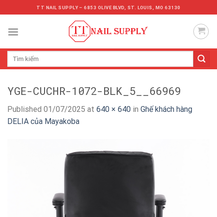
Skip
TT NAIL SUPPLY – 6853 OLIVE BLVD, ST. LOUIS, MO 63130
to
content
Tìm
kiếm:
YGE-CUCHR-1072-BLK_5__66969
Published
01/07/2025
at
640 × 640
in
Ghế khách hàng
DELIA của Mayakoba