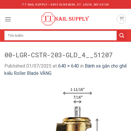
Skip
TT NAIL SUPPLY – 6853 OLIVE BLVD, ST. LOUIS, MO 63130
to
content
Tìm
kiếm:
00-LGR-CSTR-203-GLD_4__51207
Published
01/07/2025
at
640 × 640
in
Bánh xe gắn cho ghế
kiểu Roller Blade VÀNG