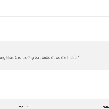
t
.
ông khai.
Các trường bắt buộc được đánh dấu
*
Email
*
Tran