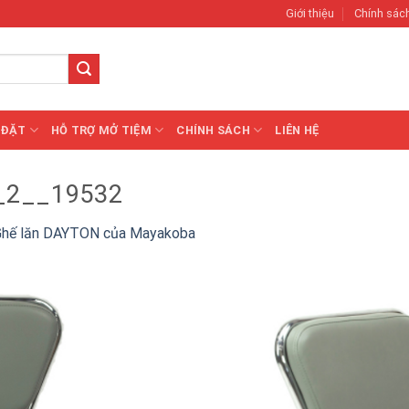
Giới thiệu
Chính sác
 ĐẶT
HỖ TRỢ MỞ TIỆM
CHÍNH SÁCH
LIÊN HỆ
_2__19532
Ghế lăn DAYTON của Mayakoba