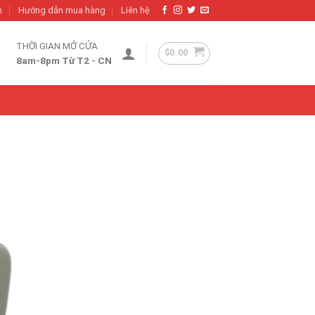
h
Hướng dẫn mua hàng
Liên hệ
THỜI GIAN MỞ CỬA
$
0.00
8am-8pm Từ T2 - CN