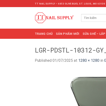
Skip
TT NAIL SUPPLY – 6853 OLIVE BLVD, ST. LOUIS, MO 63130
to
content
Tìm
kiếm:
TRANG CHỦ
SẢN PHẨM MỚI
SỬA GHẾ – LẮP
LGR-PDSTL-10312-GY
Published
01/07/2025
at
1280 × 1280
in