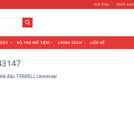
Giới thiệu
Chính sác
 ĐẶT
HỖ TRỢ MỞ TIỆM
CHÍNH SÁCH
LIÊN HỆ
43147
hế đẩu TERRELL Universal