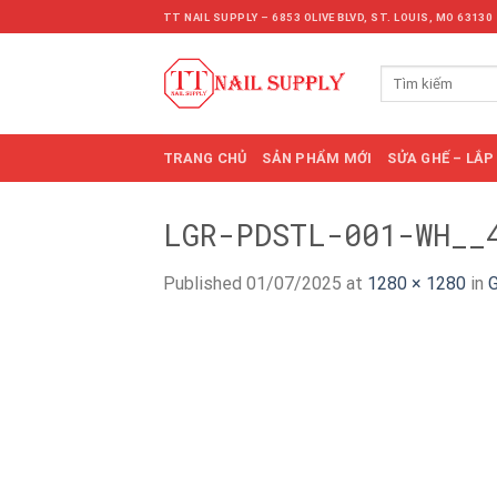
Skip
TT NAIL SUPPLY – 6853 OLIVE BLVD, ST. LOUIS, MO 63130
to
content
Tìm
kiếm:
TRANG CHỦ
SẢN PHẨM MỚI
SỬA GHẾ – LẮP
LGR-PDSTL-001-WH__
Published
01/07/2025
at
1280 × 1280
in
G