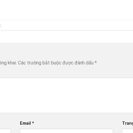
t
.
ông khai.
Các trường bắt buộc được đánh dấu
*
Email
*
Tran