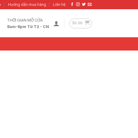
h
Hướng dẫn mua hàng
Liên hệ
THỜI GIAN MỞ CỬA
$
0.00
8am-8pm Từ T2 - CN