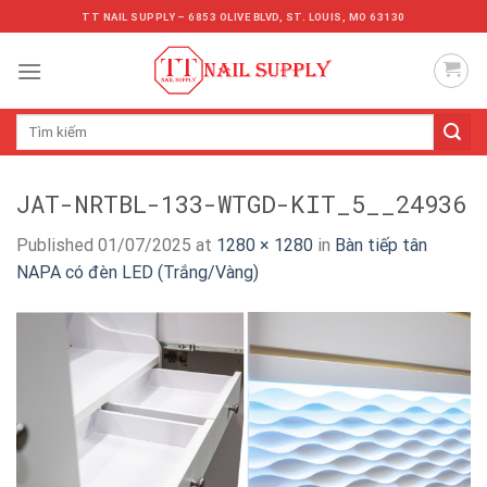
Skip
TT NAIL SUPPLY – 6853 OLIVE BLVD, ST. LOUIS, MO 63130
to
content
Tìm
kiếm:
JAT-NRTBL-133-WTGD-KIT_5__24936
Published
01/07/2025
at
1280 × 1280
in
Bàn tiếp tân
NAPA có đèn LED (Trắng/Vàng)