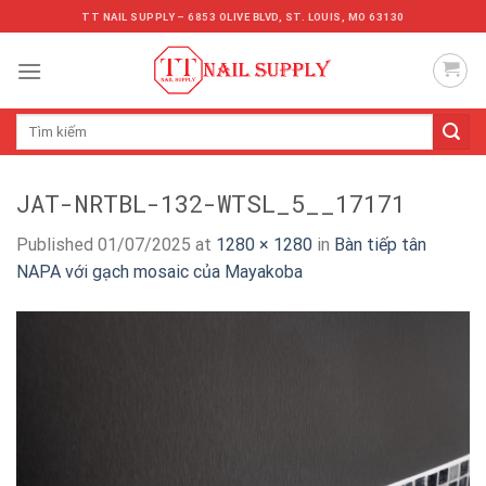
Skip
TT NAIL SUPPLY – 6853 OLIVE BLVD, ST. LOUIS, MO 63130
to
content
Tìm
kiếm:
JAT-NRTBL-132-WTSL_5__17171
Published
01/07/2025
at
1280 × 1280
in
Bàn tiếp tân
NAPA với gạch mosaic của Mayakoba