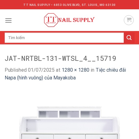
Skip
TT NAIL SUPPLY – 6853 OLIVE BLVD, ST. LOUIS, MO 63130
to
content
Tìm
kiếm:
JAT-NRTBL-131-WTSL_4__15719
Published
01/07/2025
at
1280 × 1280
in
Tiệc chiêu đãi
Napa (hình vuông) của Mayakoba