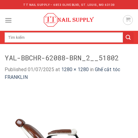
Skip
TT NAIL SUPPLY – 6853 OLIVE BLVD, ST. LOUIS, MO 63130
to
content
Tìm
kiếm:
YAL-BBCHR-62088-BRN_2__51802
Published
01/07/2025
at
1280 × 1280
in
Ghế cắt tóc
FRANKLIN