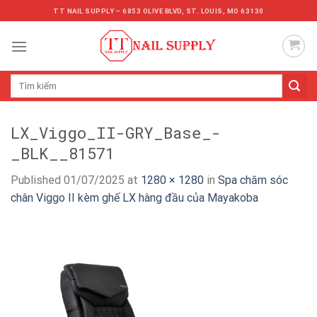
Skip
TT NAIL SUPPLY – 6853 OLIVE BLVD, ST. LOUIS, MO 63130
to
content
Tìm
kiếm:
LX_Viggo_II-GRY_Base_-
_BLK__81571
Published
01/07/2025
at
1280 × 1280
in
Spa chăm sóc
chân Viggo II kèm ghế LX hàng đầu của Mayakoba