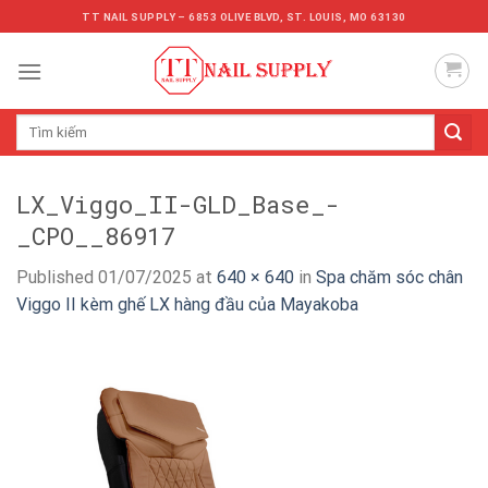
Skip
TT NAIL SUPPLY – 6853 OLIVE BLVD, ST. LOUIS, MO 63130
to
content
Tìm
kiếm:
LX_Viggo_II-GLD_Base_-
_CPO__86917
Published
01/07/2025
at
640 × 640
in
Spa chăm sóc chân
Viggo II kèm ghế LX hàng đầu của Mayakoba