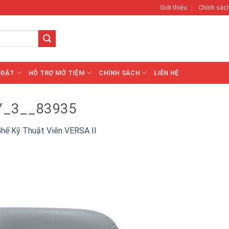
Giới thiệu
Chính sác
 ĐẶT
HỖ TRỢ MỞ TIỆM
CHÍNH SÁCH
LIÊN HỆ
Y_3__83935
hế Kỹ Thuật Viên VERSA II