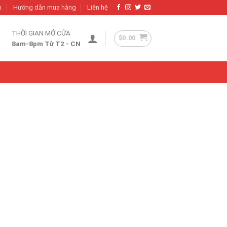
h
Hướng dẫn mua hàng
Liên hệ
THỜI GIAN MỞ CỬA
$
0.00
8am-8pm Từ T2 - CN