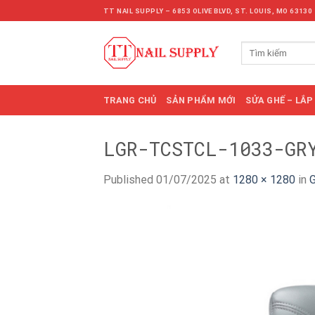
Skip
TT NAIL SUPPLY – 6853 OLIVE BLVD, ST. LOUIS, MO 63130
to
content
Tìm
kiếm:
TRANG CHỦ
SẢN PHẨM MỚI
SỬA GHẾ – LẮP
LGR-TCSTCL-1033-GR
Published
01/07/2025
at
1280 × 1280
in
G