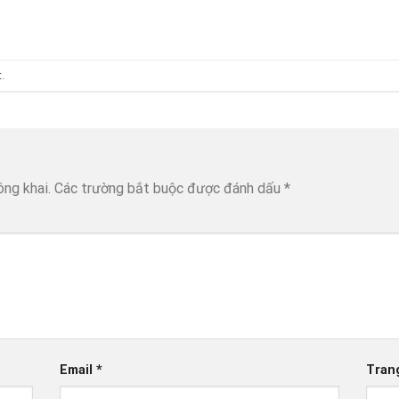
t
.
ông khai.
Các trường bắt buộc được đánh dấu
*
Email
*
Tran