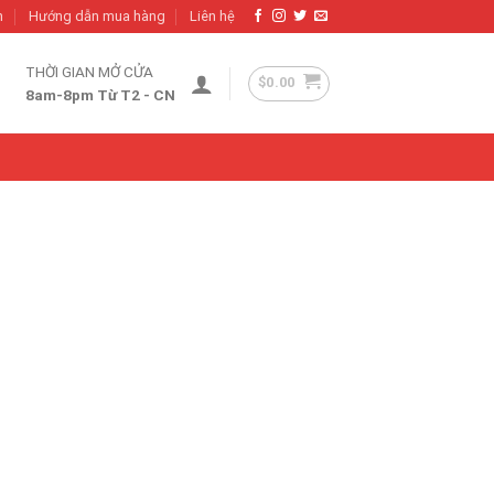
h
Hướng dẫn mua hàng
Liên hệ
THỜI GIAN MỞ CỬA
$
0.00
8am-8pm Từ T2 - CN