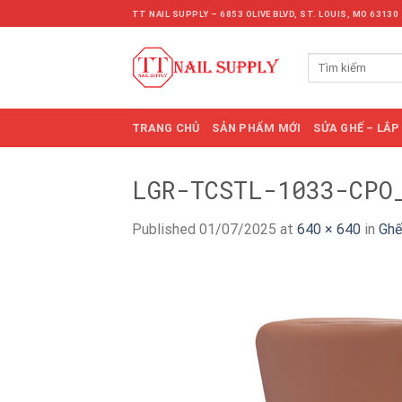
Skip
TT NAIL SUPPLY – 6853 OLIVE BLVD, ST. LOUIS, MO 63130
to
content
Tìm
kiếm:
TRANG CHỦ
SẢN PHẨM MỚI
SỬA GHẾ – LẮP
LGR-TCSTL-1033-CPO
Published
01/07/2025
at
640 × 640
in
Ghế