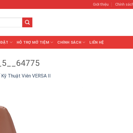
Giới thiệu
Chính sác
 ĐẶT
HỖ TRỢ MỞ TIỆM
CHÍNH SÁCH
LIÊN HỆ
_5__64775
 Kỹ Thuật Viên VERSA II