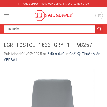
Skip
TT NAIL SUPPLY – 6853 OLIVE BLVD, ST. LOUIS, MO 63130
to
content
Tìm
kiếm:
LGR-TCSTCL-1033-GRY_1__98257
Published
01/07/2025
at
640 × 640
in
Ghế Kỹ Thuật Viên
VERSA II