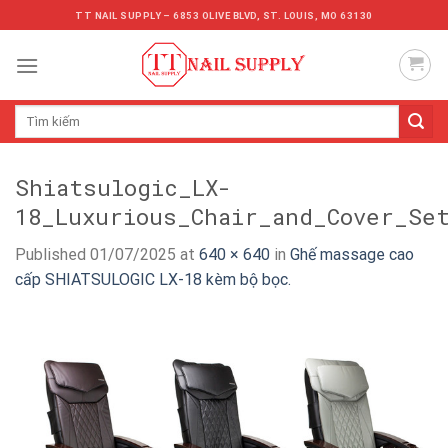
Skip
TT NAIL SUPPLY – 6853 OLIVE BLVD, ST. LOUIS, MO 63130
to
content
Tìm
kiếm:
Shiatsulogic_LX-
18_Luxurious_Chair_and_Cover_Se
Published
01/07/2025
at
640 × 640
in
Ghế massage cao
cấp SHIATSULOGIC LX-18 kèm bộ bọc.