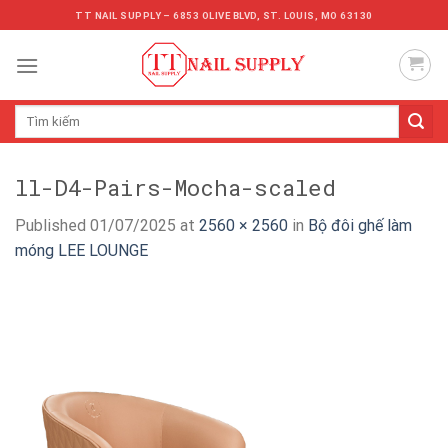
Skip
TT NAIL SUPPLY – 6853 OLIVE BLVD, ST. LOUIS, MO 63130
to
content
Tìm
kiếm:
ll-D4-Pairs-Mocha-scaled
Published
01/07/2025
at
2560 × 2560
in
Bộ đôi ghế làm
móng LEE LOUNGE