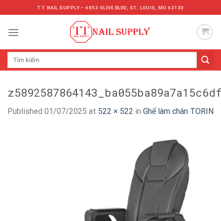
Skip
TT NAIL SUPPLY – 6853 OLIVE BLVD, ST. LOUIS, MO 63130
to
content
Tìm
kiếm:
z5892587864143_ba055ba89a7a15c6d
Published
01/07/2025
at
522 × 522
in
Ghế làm chân TORIN