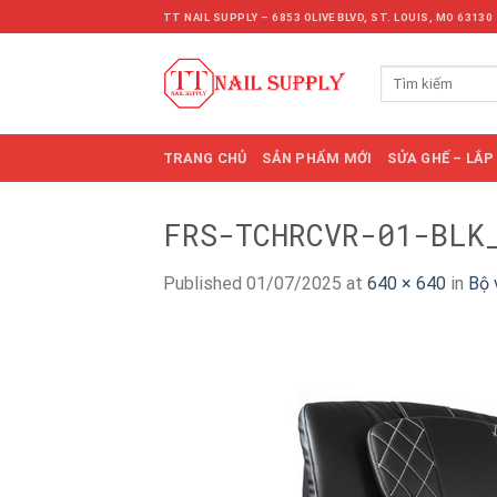
Skip
TT NAIL SUPPLY – 6853 OLIVE BLVD, ST. LOUIS, MO 63130
to
content
Tìm
kiếm:
TRANG CHỦ
SẢN PHẨM MỚI
SỬA GHẾ – LẮP
FRS-TCHRCVR-01-BLK
Published
01/07/2025
at
640 × 640
in
Bộ 