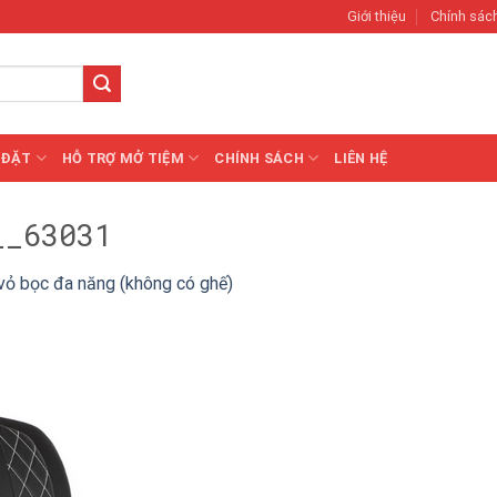
Giới thiệu
Chính sác
 ĐẶT
HỖ TRỢ MỞ TIỆM
CHÍNH SÁCH
LIÊN HỆ
__63031
vỏ bọc đa năng (không có ghế)