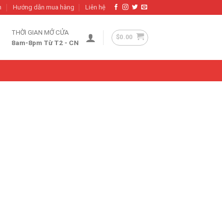
h
Hướng dẫn mua hàng
Liên hệ
THỜI GIAN MỞ CỬA
$
0.00
8am-8pm Từ T2 - CN