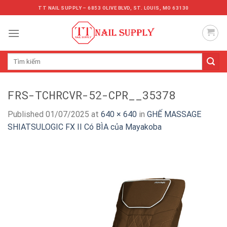
Skip
TT NAIL SUPPLY – 6853 OLIVE BLVD, ST. LOUIS, MO 63130
to
content
Tìm
kiếm:
FRS-TCHRCVR-52-CPR__35378
Published
01/07/2025
at
640 × 640
in
GHẾ MASSAGE
SHIATSULOGIC FX II Có BÌA của Mayakoba