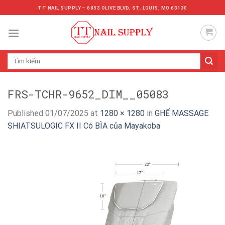
Skip
TT NAIL SUPPLY – 6853 OLIVE BLVD, ST. LOUIS, MO 63130
to
content
Tìm
kiếm:
FRS-TCHR-9652_DIM__05083
Published
01/07/2025
at
1280 × 1280
in
GHẾ MASSAGE
SHIATSULOGIC FX II Có BÌA của Mayakoba