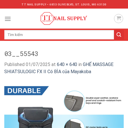
Skip
TT NAIL SUPPLY – 6853 OLIVE BLVD, ST. LOUIS, MO 63130
to
content
Tìm
kiếm:
03__55543
Published
01/07/2025
at
640 × 640
in
GHẾ MASSAGE
SHIATSULOGIC FX II Có BÌA của Mayakoba