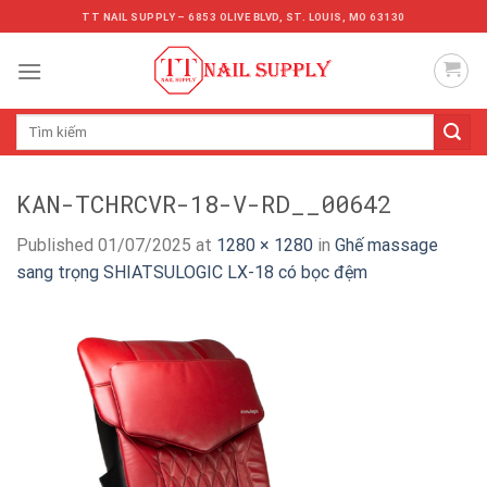
Skip
TT NAIL SUPPLY – 6853 OLIVE BLVD, ST. LOUIS, MO 63130
to
content
Tìm
kiếm:
KAN-TCHRCVR-18-V-RD__00642
Published
01/07/2025
at
1280 × 1280
in
Ghế massage
sang trọng SHIATSULOGIC LX-18 có bọc đệm