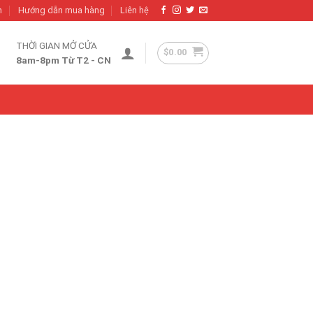
h
Hướng dẫn mua hàng
Liên hệ
THỜI GIAN MỞ CỬA
$
0.00
8am-8pm Từ T2 - CN