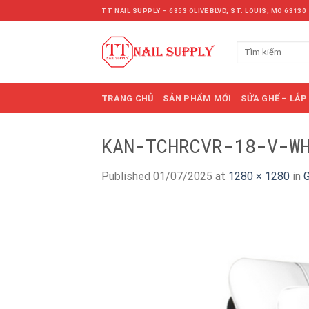
Skip
TT NAIL SUPPLY – 6853 OLIVE BLVD, ST. LOUIS, MO 63130
to
content
Tìm
kiếm:
TRANG CHỦ
SẢN PHẨM MỚI
SỬA GHẾ – LẮP
KAN-TCHRCVR-18-V-W
Published
01/07/2025
at
1280 × 1280
in