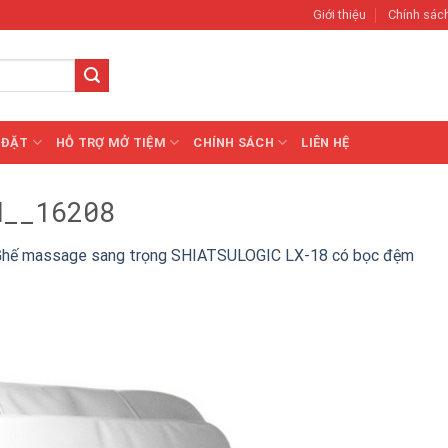
Giới thiệu
Chính sác
 ĐẶT
HỖ TRỢ MỞ TIỆM
CHÍNH SÁCH
LIÊN HỆ
H__16208
Ghế massage sang trọng SHIATSULOGIC LX-18 có bọc đệm