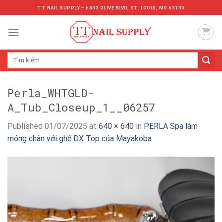
Skip
TT NAIL SUPPLY – 6853 OLIVE BLVD, ST. LOUIS, MO 63130
to
content
Tìm
kiếm:
Perla_WHTGLD-
A_Tub_Closeup_1__06257
Published
01/07/2025
at
640 × 640
in
PERLA Spa làm
móng chân với ghế DX Top của Mayakoba