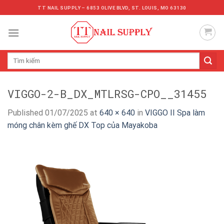
Skip
TT NAIL SUPPLY – 6853 OLIVE BLVD, ST. LOUIS, MO 63130
to
content
Tìm
kiếm:
VIGGO-2-B_DX_MTLRSG-CPO__31455
Published
01/07/2025
at
640 × 640
in
VIGGO II Spa làm
móng chân kèm ghế DX Top của Mayakoba