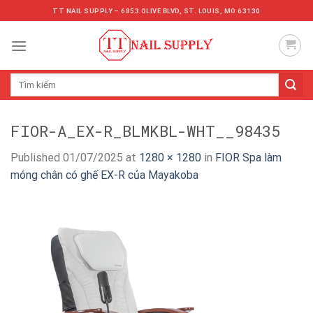
Skip
TT NAIL SUPPLY – 6853 OLIVE BLVD, ST. LOUIS, MO 63130
to
content
Tìm
kiếm:
FIOR-A_EX-R_BLMKBL-WHT__98435
Published
01/07/2025
at
1280 × 1280
in
FIOR Spa làm
móng chân có ghế EX-R của Mayakoba