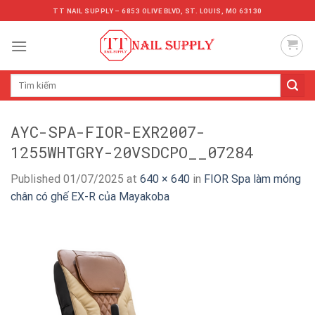
Skip
TT NAIL SUPPLY – 6853 OLIVE BLVD, ST. LOUIS, MO 63130
to
content
Tìm
kiếm:
AYC-SPA-FIOR-EXR2007-
1255WHTGRY-20VSDCPO__07284
Published
01/07/2025
at
640 × 640
in
FIOR Spa làm móng
chân có ghế EX-R của Mayakoba