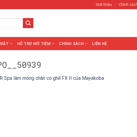
Giới thiệu
Chính sác
 ĐẶT
HỖ TRỢ MỞ TIỆM
CHÍNH SÁCH
LIÊN HỆ
PO__50939
R Spa làm móng chân có ghế FX II của Mayakoba