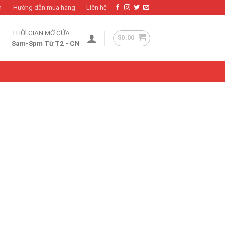
h
Hướng dẫn mua hàng
Liên hệ
THỜI GIAN MỞ CỬA
$
0.00
8am-8pm Từ T2 - CN