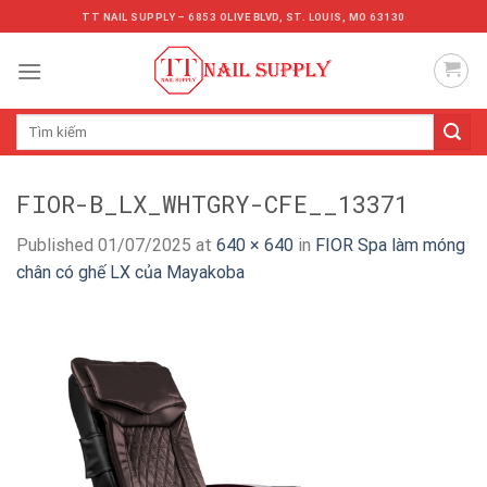
Skip
TT NAIL SUPPLY – 6853 OLIVE BLVD, ST. LOUIS, MO 63130
to
content
Tìm
kiếm:
FIOR-B_LX_WHTGRY-CFE__13371
Published
01/07/2025
at
640 × 640
in
FIOR Spa làm móng
chân có ghế LX của Mayakoba